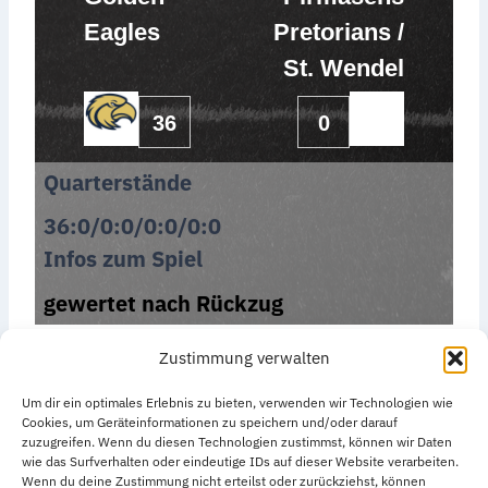
Eagles
Pretorians /
St. Wendel
36
0
Quarterstände
36:0/0:0/0:0/0:0
Infos zum Spiel
gewertet nach Rückzug
Zustimmung verwalten
Um dir ein optimales Erlebnis zu bieten, verwenden wir Technologien wie
Cookies, um Geräteinformationen zu speichern und/oder darauf
zuzugreifen. Wenn du diesen Technologien zustimmst, können wir Daten
wie das Surfverhalten oder eindeutige IDs auf dieser Website verarbeiten.
Datenschutzerklärung
Impressum
Wenn du deine Zustimmung nicht erteilst oder zurückziehst, können