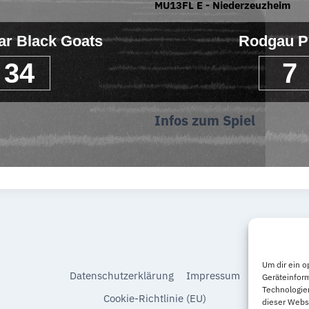
MU13FL E - Niederzeuzheim
r Black Goats
Rodgau P
34
7
Infos zum Spiel
Um dir ein o
Datenschutzerklärung
Impressum
Geräteinfor
Technologien
Cookie-Richtlinie (EU)
dieser Websi