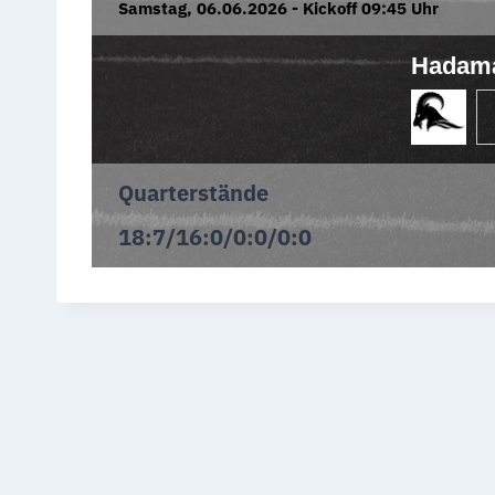
Samstag, 06.06.2026 - Kickoff 09:45 Uhr
Hadama
Quarterstände
18:7/16:0/0:0/0:0