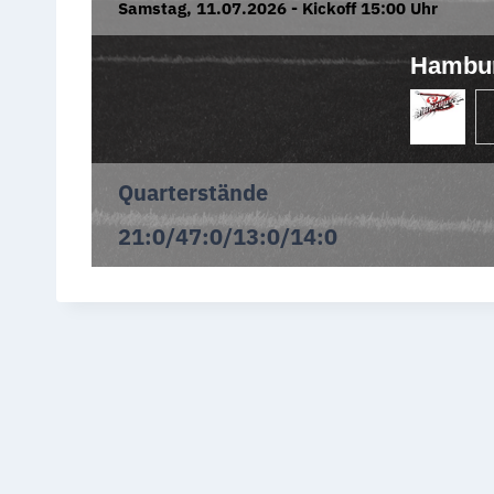
Samstag, 11.07.2026 - Kickoff 15:00 Uhr
Hambu
Quarterstände
21:0/47:0/13:0/14:0