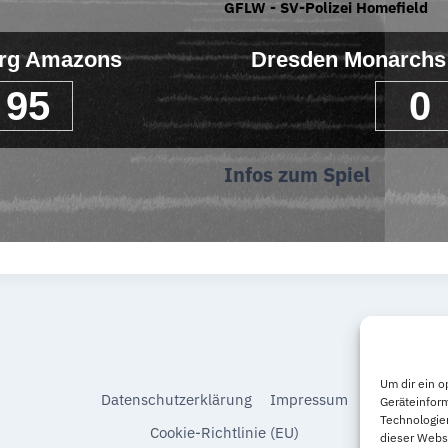
GFLW - SV-Polizei Homefield
rg Amazons
Dresden Monarchs
95
0
Infos zum Spiel
Um dir ein o
Datenschutzerklärung
Impressum
Geräteinfor
Technologien
Cookie-Richtlinie (EU)
dieser Websi