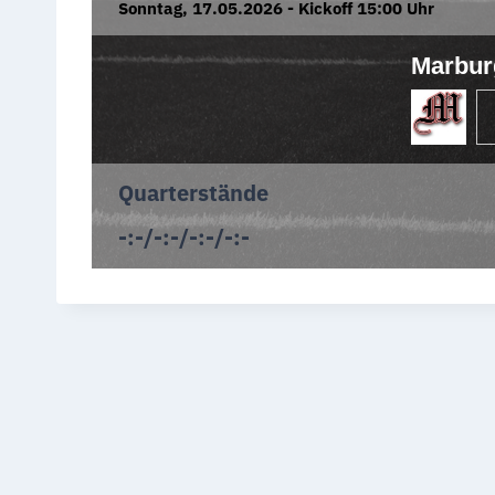
Sonntag, 17.05.2026 - Kickoff 15:00 Uhr
Marbur
Quarterstände
-:-/-:-/-:-/-:-