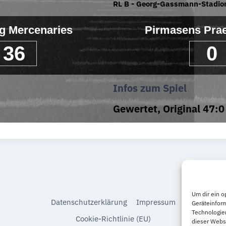
RL B - Georg-Gassmann-Stadio
g Mercenaries
Pirmasens Prae
36
0
Infos zum Spiel
Gewertet, Original 47:0
Um dir ein o
Datenschutzerklärung
Impressum
Geräteinfor
Technologien
Cookie-Richtlinie (EU)
dieser Websi